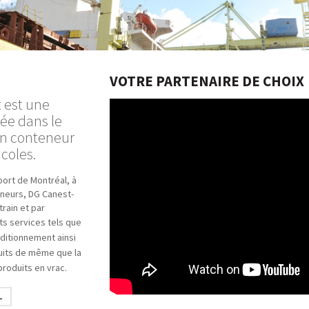
VOTRE PARTENAIRE DE CHOIX
 est une
sée dans le
en conteneur
coles.
ort de Montréal, à
eneurs, DG Canest-
train et par
nts services tels que
nditionnement ainsi
uits de même que la
produits en vrac.
L